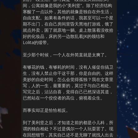
间，公寓就像是我的小“美利坚”。除了经济结构
寒酸了一点以外，其他的就像是独自在外生活，
自由支配。如果有条件的话，我甚至可以一个星
期不出门，在自己房间里昏天黑地打游戏，饿了
就点外卖，困了就原地一躺。桌上散落着没收拾
好的化妆品，床的另一边散乱着JK的领结和
Lolita的缎带。
至少那个时候，一个人在外简直就是太爽了。
有够花的钱，有够耗的时间，没有人催促你搞卫
生，没有人禁止你干这干那，你是自由的。这样
美妙的自处时间，怎么会觉得孤独？我在文章里
写，人的一生，最重要的，莫过于与自己相处。
写完之后，沾沾自喜，觉得自己已然深谙其道，
已然站在一个佼佼者的高位，俯视着众生。
而事实却正是恰恰相反。
到了美利坚之后，才知道之前的都是小儿科，所
谓的独自相处？不过是偶尔一个人玩耍罢了。现
在回想细节，其实自己还不是无聊了就找人出去