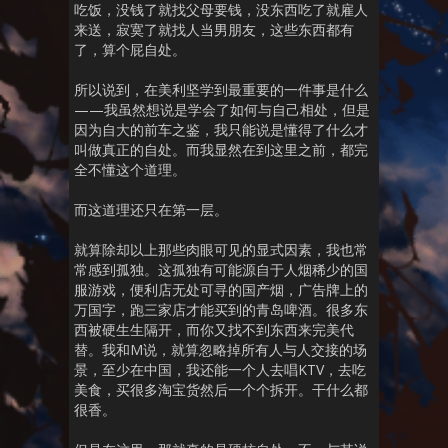
吃饭，没钱了就找父母要钱，没东西吃了就雇人
来送，寂寞了就找人当男朋友，这些东西都有
了，算个屁自处。
所以说到，在美利坚学到最重要的一件事是什么
——我虽然想说是学会了如何与自己相处，但是
因为自大的前车之鉴，我只能说是懂得了什么才
叫做真正的自处。而我显然在到这里之前，都完
全不懂这个道理。
而这道理还只在第一层。
就算除却以上那些肉眼可见的显式因素，我也常
常感到孤独。这孤独有可能源自于人烟稀少的国
服游戏，便利店无处可寻的国产烟，广告牌上的
万国字，跑三家店才能买到的青岛啤酒。很多东
西被硬生生隔开，而你又找不到东西来完美代
替。我和M说，就算忽略掉所有人与人交接的场
景，至少在中国，我还能一个人去唱KTV，去吃
美食，买很多淘宝货然后一个个拆开。干什么都
很香。