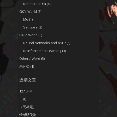
Kotoba no Uta
(4)
GK's World
(3)
Mo
(1)
Samsara
(2)
Hello World
(8)
Neural Networks and aNLP
(5)
Reinforcement Learning
(3)
Others‘ Word
(5)
未分类
(1)
近期文章
12:10PM
一则
（无标题）
情感驱使物