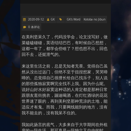
2020-09-12
GK
GK's Word
Kotoba no Jibun
0 条评论
在美利坚呆久了，代码没学会，论文没写好，做
菜磕磕碰碰，英语结结巴巴，有时候自己想想，
这都一年了，都学会些啥了？想也想不出，回也
回不去，还挺泄气的。
来这里生活之前，总是无知者无畏。觉得自己虽
然从没出过远门，但绝不至于扭捏想家，哭哭啼
啼的。总觉得自己很擅长给自己找乐子，别人说
的那些孤独寂寞啊完全找不上我。因为什么呢。
说好山好水好寂寞这种话的人肯定都是那种日常
跟朋友逛街挑衣，蹦迪喝酒，在灯红酒绿的花花
世界迷了眼的，再到美利坚那种荒凉的土地，能
适应才有鬼。而我，只要网线能到的地方，没有
我不能去的，没有我呆不住的。
我如此扬言的底气，大多来自于大学期间在外租
房的一段生活。那可真是一段独立又自由的时