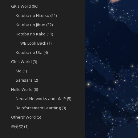
GK's Word
(96)
Kotoba no Hitotsu
(51)
Kotoba no Jibun
(32)
Kotoba no Kako
(11)
WB Look Back
(1)
Kotoba no Uta
(4)
GK's World
(3)
Mo
(1)
Samsara
(2)
Hello World
(8)
Neural Networks and aNLP
(5)
Reinforcement Learning
(3)
Others‘ Word
(5)
未分类
(1)