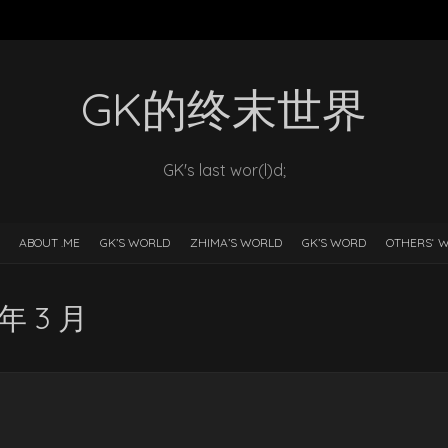
GK的终末世界
GK's last wor(l)d;
ABOUT .ME
GK’S WORLD
ZHIMA’S WORLD
GK’S WORD
OTHERS‘ 
 年 3 月