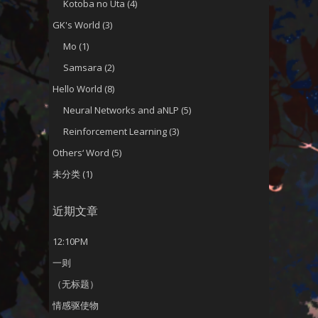
Kotoba no Uta
(4)
GK's World
(3)
Mo
(1)
Samsara
(2)
Hello World
(8)
Neural Networks and aNLP
(5)
Reinforcement Learning
(3)
Others‘ Word
(5)
未分类
(1)
近期文章
12:10PM
一则
（无标题）
情感驱使物