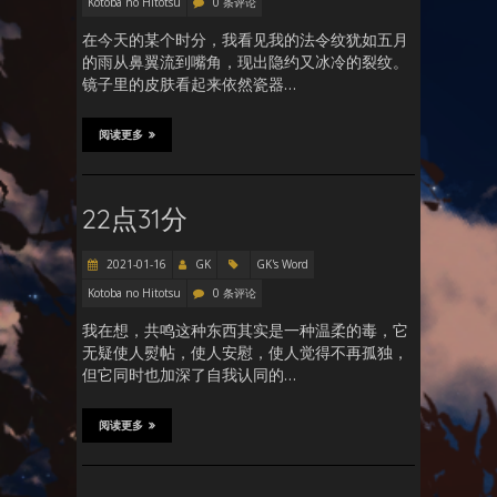
Kotoba no Hitotsu
0 条评论
在今天的某个时分，我看见我的法令纹犹如五月
的雨从鼻翼流到嘴角，现出隐约又冰冷的裂纹。
镜子里的皮肤看起来依然瓷器…
阅读更多
22点31分
2021-01-16
GK
GK's Word
Kotoba no Hitotsu
0 条评论
我在想，共鸣这种东西其实是一种温柔的毒，它
无疑使人熨帖，使人安慰，使人觉得不再孤独，
但它同时也加深了自我认同的…
阅读更多