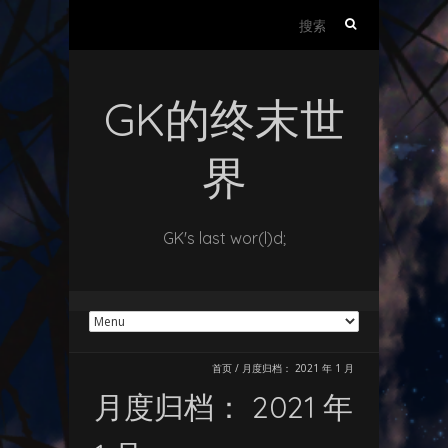
搜
索：
GK的终末世
界
GK's last wor(l)d;
首页
/
月度归档：
2021 年 1 月
月度归档：
2021 年