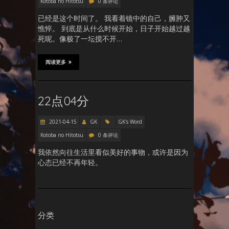
Kotoba no Hitotsu
0 条评论
已经是这个时间了。 我看着镜中的自己，臃肿又
憔悴。 到底是从什么时候开始，日子开始越过越
死呢。像极了一坛搅不开…
阅读更多
22点04分
2021-04-15
GK
GK's Word
Kotoba no Hitotsu
0 条评论
我依然向往生活里看似美好的事物，或许是因为
心态已经不再年轻。
分类