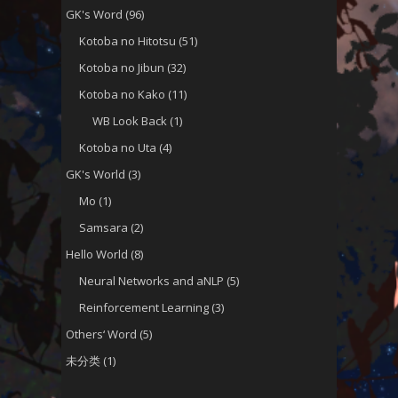
GK's Word
(96)
Kotoba no Hitotsu
(51)
Kotoba no Jibun
(32)
Kotoba no Kako
(11)
WB Look Back
(1)
Kotoba no Uta
(4)
GK's World
(3)
Mo
(1)
Samsara
(2)
Hello World
(8)
Neural Networks and aNLP
(5)
Reinforcement Learning
(3)
Others‘ Word
(5)
未分类
(1)