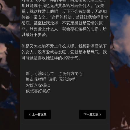
那只能属于我也无法共享给对面任何人。“没关
系，就这样爱上他吧，反正不会有结果，无论如
何都非常安全。”这样的想法，曾经让我输得非常
彻底。甚至让我觉得，不安定感就是爱情的原
罪。只要爱上什么人，就会存在这样的阴影，所
以最好不要爱。
但是又怎么能不爱上什么人呢。我想到深雪笔下
的女人，没有爱就会发狂，爱就是水是氧气。我
可能就是喜欢她这样的小家子气。
新しく演出して　さあ何方でも

换点花样吧 请吧 无论怎样

お好きな様に

依您喜好就好
上一篇文章
下一篇文章