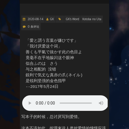
2020-08-14
GK
GK's Word
Kotoba no Uta
0 条评论
「愛と謂う言葉が嫌ひです」

「我讨厌爱这个词」

善くも平氣で抜かす此の色目よ

竟毫不在乎地躲闪这个眼神

似合ふのは　さう

与之相配的 没错

鋭利で気丈な真赤の爪(ネイル)

是锐利坚强的金色指甲

--2017年5月24日
写本子的时候，总讨厌写到爱情。
这本不该如此，按理来说人类对爱情的憧憬应该