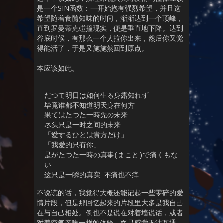
是一个SIN函数：一开始抱有强烈希望，并且这
希望随着食髓知味的时间，渐渐达到一个顶峰，
直到罗曼蒂克碰撞现实，便是垂直地下降。达到
谷底时候，有那么一个人拉你出来，然后你又觉
得能活了，于是又施施然回到原点。
本应该如此。
だつて明日は如何生る身露知れず

毕竟谁都不知道明天身在何方

果てはたつた一時先の未来

尽头只是一时之间的未来

「愛するひとは貴方だけ」

「我爱的只有你」

是がたつた一時の真事(まこと)で痛くもな
い

这只是一瞬的真实 不痛也不痒
不说谎的话，我觉得大概还能记起一些零碎的爱
情片段，但是那回忆起来的片段里大多是我自己
在与自己相处。倒也不是说在对着墙说话，或者
对着空气亲吻一样的体验，而是感觉无法互通，