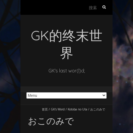
搜
索：
GK的终末世
界
GK's last wor(l)d;
首页
/
GK's Word
/
Kotoba no Uta
/
おこのみで
おこのみで