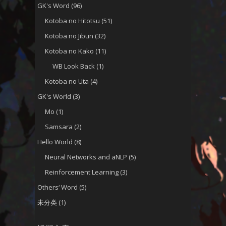
GK's Word
(96)
Kotoba no Hitotsu
(51)
Kotoba no Jibun
(32)
Kotoba no Kako
(11)
WB Look Back
(1)
Kotoba no Uta
(4)
GK's World
(3)
Mo
(1)
Samsara
(2)
Hello World
(8)
Neural Networks and aNLP
(5)
Reinforcement Learning
(3)
Others‘ Word
(5)
未分类
(1)