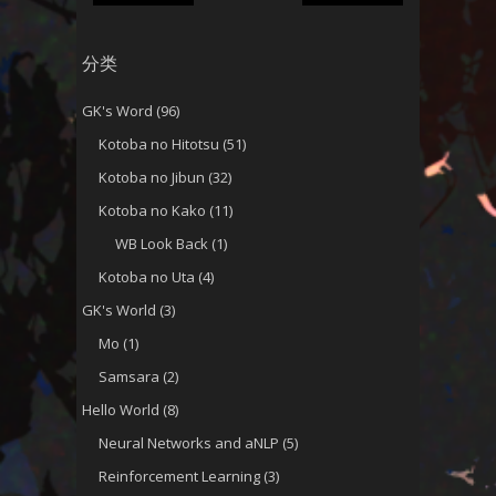
分类
GK's Word
(96)
Kotoba no Hitotsu
(51)
Kotoba no Jibun
(32)
Kotoba no Kako
(11)
WB Look Back
(1)
Kotoba no Uta
(4)
GK's World
(3)
Mo
(1)
Samsara
(2)
Hello World
(8)
Neural Networks and aNLP
(5)
Reinforcement Learning
(3)