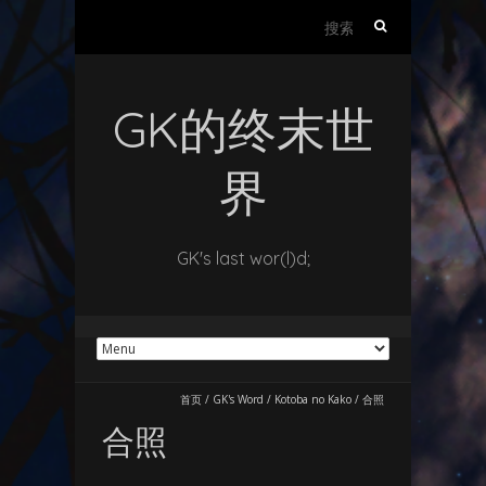
搜
索：
GK的终末世
界
GK's last wor(l)d;
首页
/
GK's Word
/
Kotoba no Kako
/
合照
合照