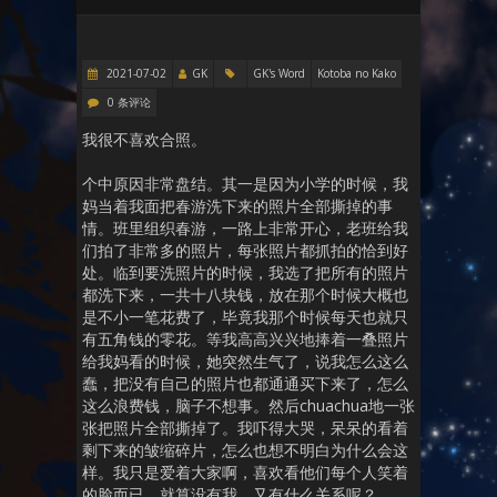
2021-07-02
GK
GK's Word
Kotoba no Kako
0 条评论
我很不喜欢合照。
个中原因非常盘结。其一是因为小学的时候，我
妈当着我面把春游洗下来的照片全部撕掉的事
情。班里组织春游，一路上非常开心，老班给我
们拍了非常多的照片，每张照片都抓拍的恰到好
处。临到要洗照片的时候，我选了把所有的照片
都洗下来，一共十八块钱，放在那个时候大概也
是不小一笔花费了，毕竟我那个时候每天也就只
有五角钱的零花。等我高高兴兴地捧着一叠照片
给我妈看的时候，她突然生气了，说我怎么这么
蠢，把没有自己的照片也都通通买下来了，怎么
这么浪费钱，脑子不想事。然后chuachua地一张
张把照片全部撕掉了。我吓得大哭，呆呆的看着
剩下来的皱缩碎片，怎么也想不明白为什么会这
样。我只是爱着大家啊，喜欢看他们每个人笑着
的脸而已，就算没有我，又有什么关系呢？