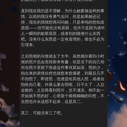
直到现在我仍是不理解，为什么她要做这样的事
情。以前的我没有勇气去问，但是如果她还记
得，现在的我很想再问问她，只是单纯的想知道
原因——但可能也没有原因，也许只是因为成年
人一瞬间的歇斯底里，或者别的随便什么东西
吧。没有什么东西是一定有道理的，谁也不必为
它埋单。
之后照相的兴致就去了大半。虽然偶尔看到小时
候的照片也会觉得新奇有趣，但是当下的自己却
对在照片里留下痕迹这件事讳莫如深。照的少，
拍出来的表情自然也就愈来愈僵硬，到最后几乎
不拍照了。即使照，也便是给其他人照，或者自
拍给自己看。作甚么要合照呢，日子久了，人总
会散的，之后再看到照片，岂不凄凉。倒不如一
开始就不照的好，心里留个模模糊糊的印想，不
去想也许永远想不起来，这是其二。
其三，可能没有三了吧。