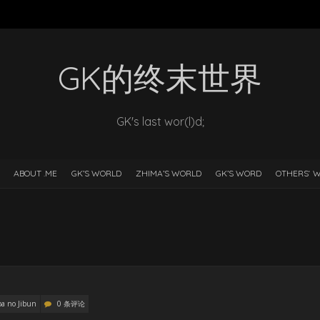
GK的终末世界
GK's last wor(l)d;
ABOUT .ME
GK’S WORLD
ZHIMA’S WORLD
GK’S WORD
OTHERS‘ 
ba no Jibun
0 条评论