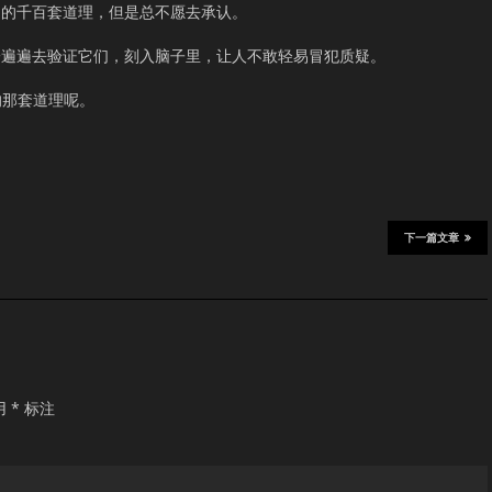
它的千百套道理，但是总不愿去承认。
一遍遍去验证它们，刻入脑子里，让人不敢轻易冒犯质疑。
的那套道理呢。
下一篇文章
用
*
标注