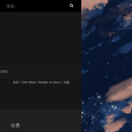
搜
索：
WORD
首页
/
GK's Word
/
Kotoba no Jibun
/
无题
分类