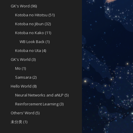
GK's Word
(96)
Kotoba no Hitotsu
(51)
Kotoba no Jibun
(32)
Kotoba no Kako
(11)
WB Look Back
(1)
Kotoba no Uta
(4)
GK's World
(3)
Mo
(1)
Samsara
(2)
Hello World
(8)
Neural Networks and aNLP
(5)
Reinforcement Learning
(3)
Others‘ Word
(5)
未分类
(1)