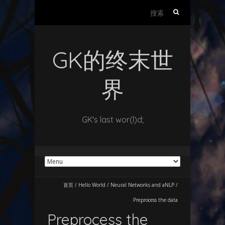
搜
索：
GK的终末世
界
GK's last wor(l)d;
首页
/
Hello World
/
Neural Networks and aNLP
/
Preprocess the data
Preprocess the