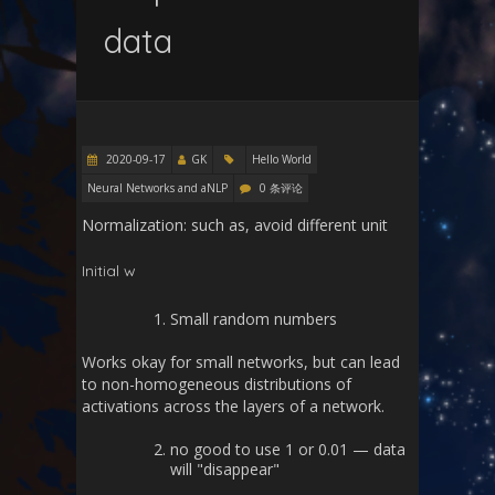
data
2020-09-17
GK
Hello World
Neural Networks and aNLP
0 条评论
Normalization: such as, avoid different unit
Initial w
Small random numbers
Works okay for small networks, but can lead
to non-homogeneous distributions of
activations across the layers of a network.
no good to use 1 or 0.01 — data
will "disappear"