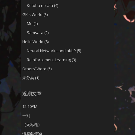
Kotoba no Uta
(4)
GK's World
(3)
Mo
(1)
Samsara
(2)
Hello World
(8)
Neural Networks and aNLP
(5)
Reinforcement Learning
(3)
Others‘ Word
(5)
未分类
(1)
近期文章
12:10PM
一则
（无标题）
情感驱使物