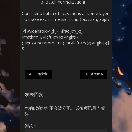
Batch normalization!
Consider a batch of activations at some layer.
To make each dimension unit Gaussian, apply:
$$\widehat{x}^{(k)}=\frac{x^{(k)}-
\mathrm{E}\left[x^{(k)}\right]}
{\sqrt{\operatorname{Var}\left[x^{(k)}\right]}}$
$
上一篇文章
下一篇文章
发表回复
您的邮箱地址不会被公开。
必填项已用
*
标
注
评论
*