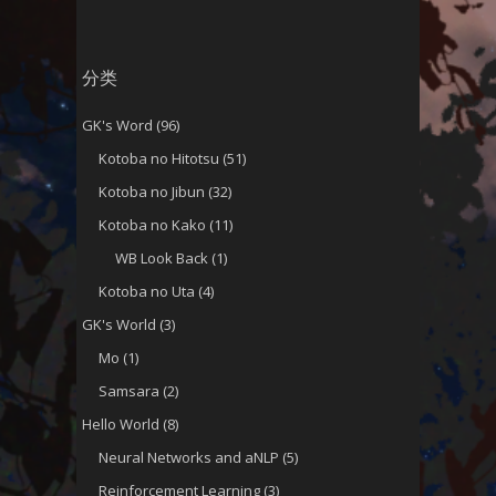
分类
GK's Word
(96)
Kotoba no Hitotsu
(51)
Kotoba no Jibun
(32)
Kotoba no Kako
(11)
WB Look Back
(1)
Kotoba no Uta
(4)
GK's World
(3)
Mo
(1)
Samsara
(2)
Hello World
(8)
Neural Networks and aNLP
(5)
Reinforcement Learning
(3)