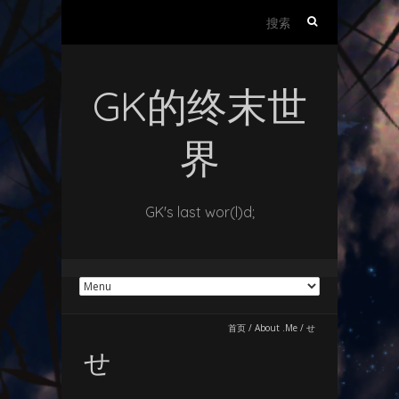
搜
索：
GK的终末世
界
GK's last wor(l)d;
首页
/
About .Me
/
せ
せ